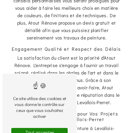
conseils personnalisés vous seront prodigués pour
vous aider à faire les meilleurs choix en matière
de couleurs, de finitions et de techniques. De
plus, Atout Rénove propose un devis gratuit et
détaillé afin que vous puissiez planifier
sereinement vos travaux de peinture.
Engagement Qualité et Respect des Délais
La satisfaction du client est la priorité d'Atout
Rénove. L'entreprise s'engage à fournir un travail
soigné, réalisé dans les règles de l'art et dans le
respect des délais convenus. Grâce à son
professionnalisme et son savoir-faire, Atout
Rénove a su se bâtir une solide réputation dans le
Ce site utilise des cookies et
domaine de la peinture à Levallois-Perret.
vous donne le contrôle sur
ceux que vous souhaitez
Contactez Atout Rénove pour Vos Projets
activer
de Peinture à Levallois-Perret
Pour tous vos projets de peinture à Levallois-
Tout accepter