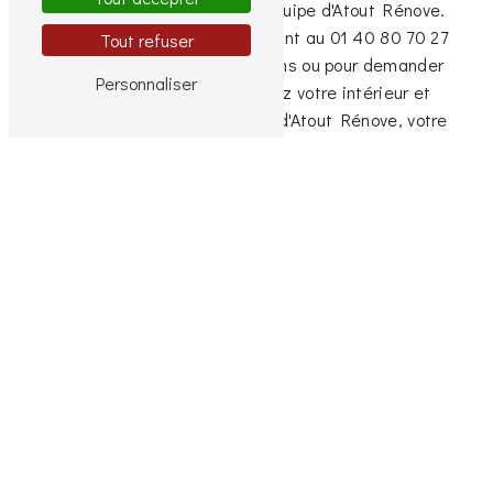
Perret, faites confiance à l'équipe d'Atout Rénove.
Contactez-nous dès maintenant au 01 40 80 70 27
Tout refuser
pour obtenir plus d'informations ou pour demander
Personnaliser
un devis gratuit. Embellissez votre intérieur et
extérieur avec le savoir-faire d'Atout Rénove, votre
entreprise de peinture de référence à Levallois-
Perret.
En savoir plus
Contactez-nous