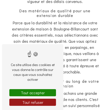
vigueur et des délais convenus.
Des matériaux de qualité pour une
extension durable
Parce que la durabilité et la résistance de votre
extension de maison à Boulogne-Billancourt sont
des critères essentiels, nous sélectionnons avec
soin des matériaux de qualité. Que vous optiez
pour une extension en bois, en parpaings, en
briques ou en ossature métallique, nous veillons à
ce que les matériaux utilisés garantissent une
Ce site utilise des cookies et
isolation optimale, une solidité à toute épreuve et
vous donne le contrôle sur
une esthétique irréprochable.
ceux que vous souhaitez
activer
Un suivi personnalisé tout au long de votre
projet d'extension
Tout accepter
Chez Atout Rénove, nous attachons une grande
importance à la satisfaction de nos clients. C'est
Tout refuser
pourquoi nous vous proposons un suivi personnalisé