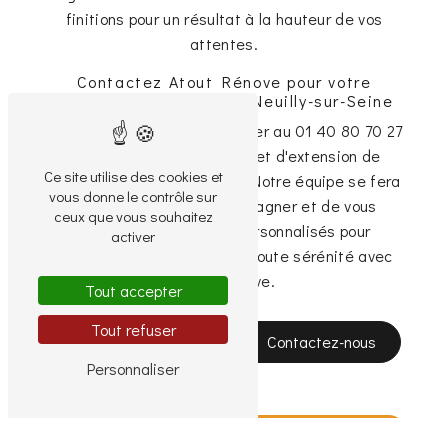
finitions pour un résultat à la hauteur de vos
attentes.
Contactez Atout Rénove pour votre
extension de maison à Neuilly-sur-Seine
N'hésitez pas à nous contacter au 01 40 80 70 27
pour discuter de votre projet d'extension de
Ce site utilise des cookies et
maison à Neuilly-sur-Seine. Notre équipe se fera
vous donne le contrôle sur
un plaisir de vous accompagner et de vous
ceux que vous souhaitez
apporter des conseils personnalisés pour
activer
concrétiser votre projet en toute sérénité avec
Atout Rénove.
Tout accepter
Tout refuser
En savoir plus
Contactez-nous
Personnaliser