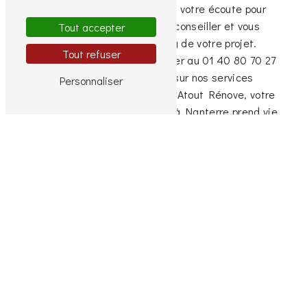
Rénove. Notre équipe est à votre écoute pour
étudier vos besoins, vous conseiller et vous
Tout accepter
accompagner tout au long de votre projet.
Tout refuser
N'hésitez pas à nous contacter au 01 40 80 70 27
pour plus d'informations sur nos services
Personnaliser
d'extension à Nanterre. Avec Atout Rénove, votre
projet d'extension de maison à Nanterre prend vie
dans les meilleures conditions.
En savoir plus
Contactez-nous