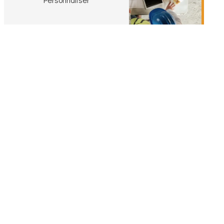
Adresse
64 Rue Anatole France
92300 Levallois-
Perret