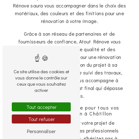
Rénove saura vous accompagner dans le choix des
matériaux, des couleurs et des finitions pour une
rénovation à votre image.
Grâce à son réseau de partenaires et de
fournisseurs de confiance, Atout Rénove vous
garantit des matériaux de qualité et des
prestations irréprochables pour une rénovation
sans faille. De la conception du projet à sa
Ce site utilise des cookies et
réalisation, en passant par le suivi des travaux,
vous donne le contrôle sur
l'équipe d'Atout Rénove vous accompagne à
ceux que vous souhaitez
chaque étape pour un résultat final qui dépasse
activer
vos attentes.
Tout accepter
Contactez Atout Rénove pour tous vos
projets de rénovation à Châtillon
Tout refuser
Si vous souhaitez confier votre projet de
rénovation immobilière à des professionnels
Personnaliser
compétents et passionnés, n'hésitez pas à