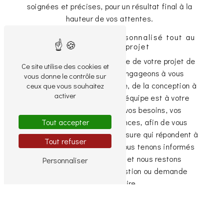
soignées et précises, pour un résultat final à la
hauteur de vos attentes.
Un accompagnement personnalisé tout au
long de votre projet
Nous comprenons l'importance de votre projet de
Ce site utilise des cookies et
rénovation et nous nous engageons à vous
vous donne le contrôle sur
accompagner à chaque étape, de la conception à
ceux que vous souhaitez
activer
la réalisation finale. Notre équipe est à votre
écoute pour comprendre vos besoins, vos
contraintes et vos préférences, afin de vous
Tout accepter
proposer des solutions sur mesure qui répondent à
Tout refuser
toutes vos attentes. Nous vous tenons informés
de l'avancée des travaux et nous restons
Personnaliser
disponibles pour toute question ou demande
supplémentaire.
En choisissant Atout Rénove pour votre projet de
rénovation immobilière à Courbevoie, vous optez