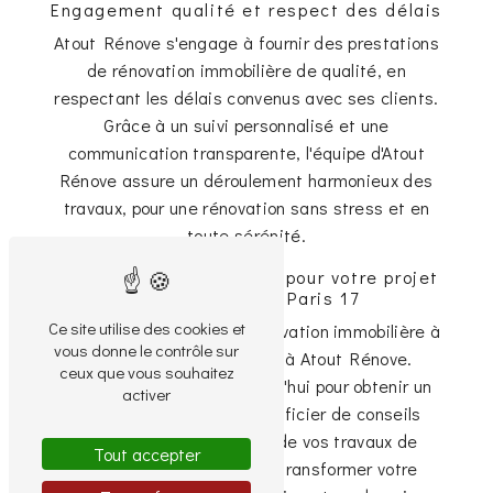
Engagement qualité et respect des délais
Atout Rénove s'engage à fournir des prestations
de rénovation immobilière de qualité, en
respectant les délais convenus avec ses clients.
Grâce à un suivi personnalisé et une
communication transparente, l'équipe d'Atout
Rénove assure un déroulement harmonieux des
travaux, pour une rénovation sans stress et en
toute sérénité.
Contactez Atout Rénove pour votre projet
de rénovation à Paris 17
Ce site utilise des cookies et
Pour tous vos projets de rénovation immobilière à
vous donne le contrôle sur
Paris 17, faites confiance à Atout Rénove.
ceux que vous souhaitez
Contactez-nous dès aujourd'hui pour obtenir un
activer
devis personnalisé et bénéficier de conseils
avisés pour la réalisation de vos travaux de
Tout accepter
rénovation. Laissez-nous transformer votre