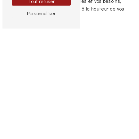
espace de vie selon vos envies et vos besoins,
Tout refuser
avec la garantie d'un résultat à la hauteur de vos
Personnaliser
attentes.
En savoir plus
Contactez-nous